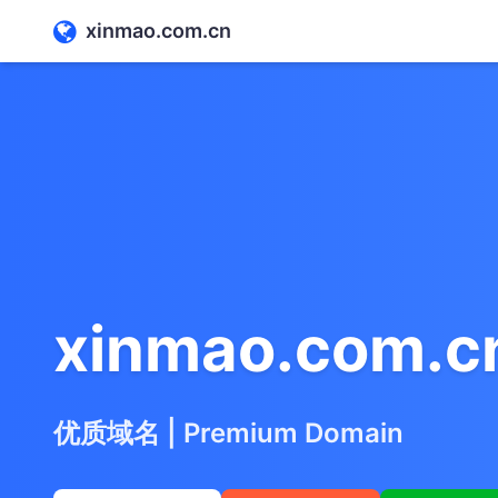
xinmao.com.cn
xinmao.com.c
优质域名 | Premium Domain